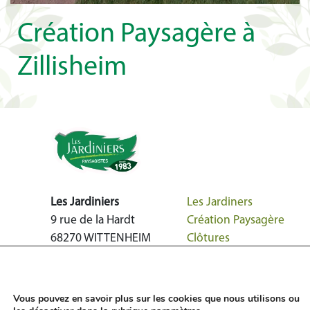
Création Paysagère à
Zillisheim
Les Jardiniers
Les Jardiners
9 rue de la Hardt
Création Paysagère
68270 WITTENHEIM
Clôtures
03 89 57 36 15
Entretien
<pNous utilisons des cookies pour vous offrir la
meilleure expérience sur notre site Web.
Nos réalisations
Vous pouvez en savoir plus sur les cookies que nous utilisons ou
Contact